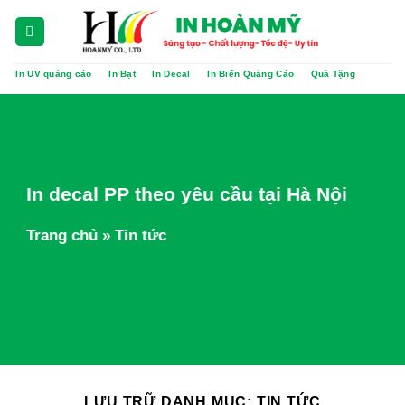
Chuyển
đến
nội
In UV quảng cáo
In Bạt
In Decal
In Biển Quảng Cáo
Quà Tặng
dung
In decal PP theo yêu cầu tại Hà Nội
Trang chủ
»
Tin tức
LƯU TRỮ DANH MỤC:
TIN TỨC