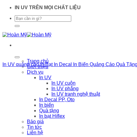
Chuyển
IN UV TRÊN MỌI CHẤT LIỆU
đến
nội
dung
Trang chủ
In UV quảng cáo
In Bạt
In Decal
In Biển Quảng Cáo
Quà Tặn
Giới thiệu
Dịch vụ
In UV
In UV cuộn
In UV phẳng
In UV tranh nghệ thuật
In Decal PP, Oto
In biển
Quà tặng
In bạt Hiflex
Báo giá
Tin tức
Liên hệ