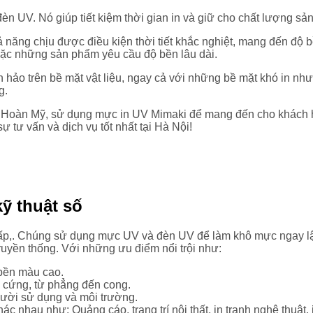
n UV. Nó giúp tiết kiệm thời gian in và giữ cho chất lượng sả
năng chịu được điều kiện thời tiết khắc nghiệt, mang đến độ b
hoặc những sản phẩm yêu cầu độ bền lâu dài.
o trên bề mặt vật liệu, ngay cả với những bề mặt khó in như 
g.
 Hoàn Mỹ, sử dụng mực in UV Mimaki để mang đến cho khách 
 tư vấn và dịch vụ tốt nhất tại Hà Nội!
ỹ thuật số
p,. Chúng sử dụng mực UV và đèn UV để làm khô mực ngay lập
ruyền thống. Với những ưu điểm nổi trội như:
 bền màu cao.
ến cứng, từ phẳng đến cong.
ười sử dụng và môi trường.
c nhau như: Quảng cáo, trang trí nội thất, in tranh nghệ thuật, 