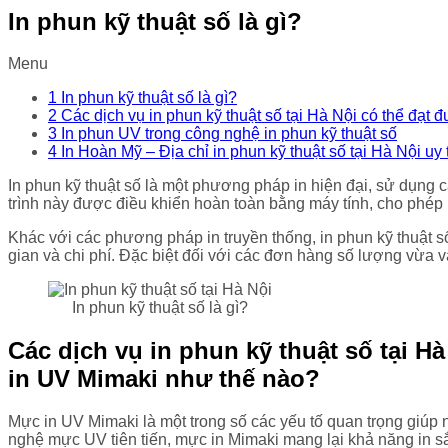
In phun kỹ thuật số là gì?
Menu
1
In phun kỹ thuật số là gì?
2
Các dịch vụ in phun kỹ thuật số tại Hà Nội có thể đạt
3
In phun UV trong công nghệ in phun kỹ thuật số
4
In Hoàn Mỹ – Địa chỉ in phun kỹ thuật số tại Hà Nội uy 
In phun kỹ thuật số là một phương pháp in hiện đại, sử dụng c
trình này được điều khiển hoàn toàn bằng máy tính, cho phép
Khác với các phương pháp in truyền thống, in phun kỹ thuật s
gian và chi phí. Đặc biệt đối với các đơn hàng số lượng vừa
In phun kỹ thuật số là gì?
Các dịch vụ in phun kỹ thuật số tại H
in UV Mimaki như thế nào?
Mực in UV Mimaki là một trong số các yếu tố quan trọng giú
nghệ mực UV tiên tiến, mực in Mimaki mang lại khả năng in sắc