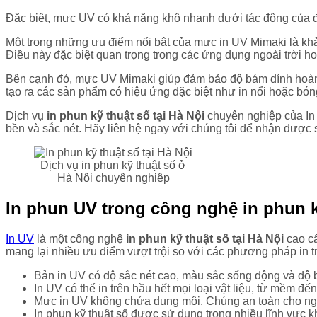
Đặc biệt, mực UV có khả năng khô nhanh dưới tác động của đè
Một trong những ưu điểm nổi bật của mực in UV Mimaki là khả 
Điều này đặc biệt quan trọng trong các ứng dụng ngoài trời 
Bên cạnh đó, mực UV Mimaki giúp đảm bảo độ bám dính hoàn hả
tạo ra các sản phẩm có hiệu ứng đặc biệt như in nổi hoặc bón
Dịch vụ
in phun kỹ thuật số tại Hà Nội
chuyên nghiệp của In
bền và sắc nét. Hãy liên hệ ngay với chúng tôi để nhận được sự
Dịch vụ in phun kỹ thuật số ở
Hà Nội chuyên nghiệp
In phun UV trong công nghệ in phun k
In UV
là một công nghệ
in phun kỹ thuật số tại Hà Nội
cao cấ
mang lại nhiều ưu điểm vượt trội so với các phương pháp in t
Bản in UV có độ sắc nét cao, màu sắc sống động và độ
In UV có thể in trên hầu hết mọi loại vật liệu, từ mềm đ
Mực in UV không chứa dung môi. Chúng an toàn cho ng
In phun kỹ thuật số được sử dụng trong nhiều lĩnh vực khá