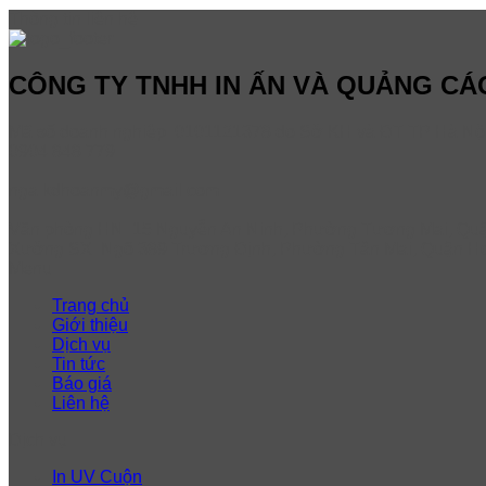
Thông tin liên hệ
CÔNG TY TNHH IN ẤN VÀ QUẢNG CÁ
Mã số doanh nghiệp: 0101121378 do Sở KH và ĐT TP Hà Nộ
0904.848.779
nga.kdhoanmy@gmail.com
Văn phòng HN: 15 Nguyễn An Ninh, Phường Tương Mai, Quậ
Xưởng SX: Ngõ 389 Trương Định, Phường Tân Mai, Quận Ho
Menu
Trang chủ
Giới thiệu
Dịch vụ
Tin tức
Báo giá
Liên hệ
Dịch vụ
In UV Cuộn