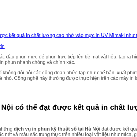
 được kết quả in chất lượng cao nhờ vào mực in UV Mimaki như
tín
ác đầu phun mực để phun trực tiếp lên bề mặt vật liệu, tạo ra h
 in phun nhanh chóng và chính xác.
ố không đòi hỏi các công đoạn phức tạp như chế bản, xuất phim 
 và nhỏ. Công nghệ này thường được thực hiện trên các máy in l
à Nội có thể đạt được kết quả in chất 
p những
dịch vụ in phun kỹ thuật số tại Hà Nội
đạt được kết quả
 nét và màu sắc trung thực trên nhiều loại vật liệu như mica, g