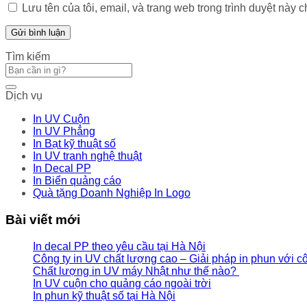
Lưu tên của tôi, email, và trang web trong trình duyệt này ch
Tìm kiếm
Dịch vụ
In UV Cuộn
In UV Phẳng
In Bạt kỹ thuật số
In UV tranh nghệ thuật
In Decal PP
In Biển quảng cáo
Quà tặng Doanh Nghiệp In Logo
Bài viết mới
In decal PP theo yêu cầu tại Hà Nội
Công ty in UV chất lượng cao – Giải pháp in phun với c
Chất lượng in UV máy Nhật như thế nào?
In UV cuộn cho quảng cáo ngoài trời
In phun kỹ thuật số tại Hà Nội