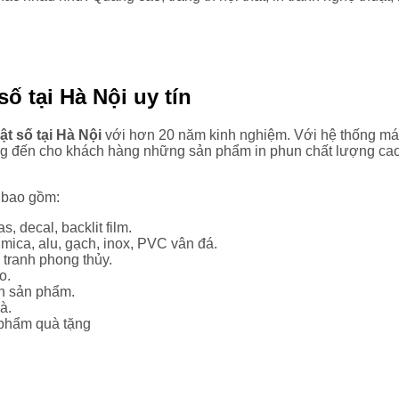
số tại Hà Nội uy tín
ật số tại Hà Nội
với hơn 20 năm kinh nghiệm. Với hệ thống máy
ng đến cho khách hàng những sản phẩm in phun chất lượng ca
, bao gồm:
s, decal, backlit film.
 mica, alu, gạch, inox, PVC vân đá.
, tranh phong thủy.
o.
dán sản phẩm.
à.
n phẩm quà tặng