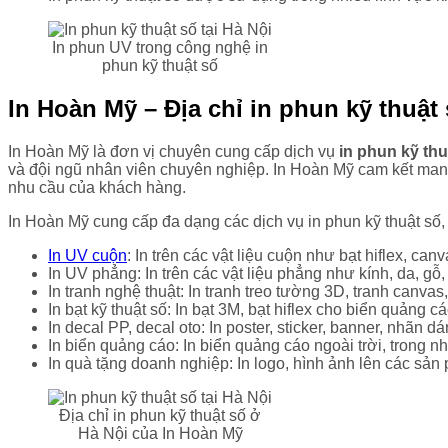
In phun UV trong công nghệ in
phun kỹ thuật số
In Hoàn Mỹ – Địa chỉ in phun kỹ thuật 
In Hoàn Mỹ là đơn vị chuyên cung cấp dịch vụ
in phun kỹ thu
và đội ngũ nhân viên chuyên nghiệp. In Hoàn Mỹ cam kết ma
nhu cầu của khách hàng.
In Hoàn Mỹ cung cấp đa dạng các dịch vụ in phun kỹ thuật số
In UV cuộn
: In trên các vật liệu cuộn như bạt hiflex, canva
In UV phẳng: In trên các vật liệu phẳng như kính, da, gỗ,
In tranh nghệ thuật: In tranh treo tường 3D, tranh canvas
In bạt kỹ thuật số: In bạt 3M, bạt hiflex cho biển quảng cá
In decal PP, decal oto: In poster, sticker, banner, nhãn 
In biển quảng cáo: In biển quảng cáo ngoài trời, trong nh
In quà tặng doanh nghiệp: In logo, hình ảnh lên các sả
Địa chỉ in phun kỹ thuật số ở
Hà Nội của In Hoàn Mỹ