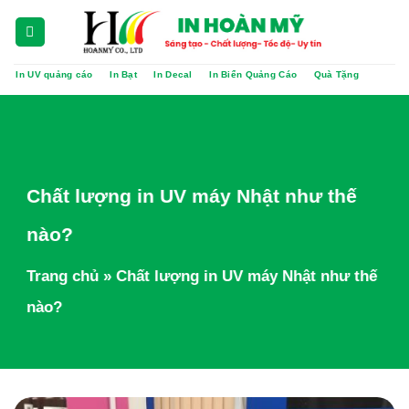
Chuyển
đến
nội
In UV quảng cáo
In Bạt
In Decal
In Biển Quảng Cáo
Quà Tặng
dung
Chất lượng in UV máy Nhật như thế
nào?
Trang chủ
»
Chất lượng in UV máy Nhật như thế
nào?