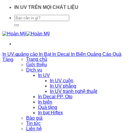
Chuyển
IN UV TRÊN MỌI CHẤT LIỆU
đến
nội
dung
In UV quảng cáo
In Bạt
In Decal
In Biển Quảng Cáo
Quà
Trang chủ
Tặng
Giới thiệu
Dịch vụ
In UV
In UV cuộn
In UV phẳng
In UV tranh nghệ thuật
In Decal PP, Oto
In biển
Quà tặng
In bạt Hiflex
Báo giá
Tin tức
Liên hệ