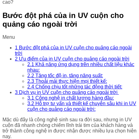
cao?
Bước đột phá của in UV cuộn cho
quảng cáo ngoài trời
Menu
1
Bước đột phá của in UV cuộn cho quảng cáo ngoài
trời
2
Ưu điểm của in UV cuộn cho quảng cáo ngoài trời
2.1
Khả năng ứng dụng trên nhiều chất liệu khác
nhau:
2.2
Tăng tốc độ in, tăng năng suất:
2.3
Thoải mái thực hiện mọi thiết kế:
2.4
Chống chịu tốt những tác động thời tiết:
3
Dịch vụ in UV cuộn cho quảng cáo ngoài trời
3.1
Công nghệ in chất lượng hàng đầu:
3.2
Hỗ trợ tư vấn và thiết kế chuyên sâu khi in UV
cuộn cho quảng cáo ngoài trời:
Mặc dù đây là công nghệ sinh sau ra đời sau, nhưng in UV
cuộn đã nhanh chóng chiếm lĩnh trái tim của khách hàng và
trở thành công nghệ in được nhận được nhiều lựa chọn hiện
nay.