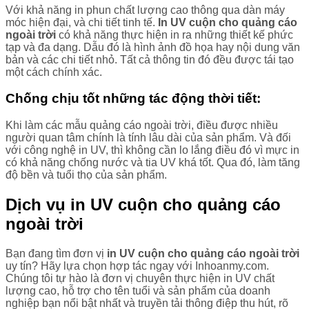
Với khả năng in phun chất lượng cao thông qua dàn máy
móc hiện đại, và chi tiết tinh tế.
In UV cuộn cho quảng cáo
ngoài trời
có khả năng thực hiện in ra những thiết kế phức
tạp và đa dạng. Dẫu đó là hình ảnh đồ họa hay nội dung văn
bản và các chi tiết nhỏ. Tất cả thông tin đó đều được tái tạo
một cách chính xác.
Chống chịu tốt những tác động thời tiết:
Khi làm các mẫu quảng cáo ngoài trời, điều được nhiều
người quan tâm chính là tính lâu dài của sản phẩm. Và đối
với công nghệ in UV, thì không cần lo lắng điều đó vì mực in
có khả năng chống nước và tia UV khá tốt. Qua đó, làm tăng
độ bền và tuổi thọ của sản phẩm.
Dịch vụ in UV cuộn cho quảng cáo
ngoài trời
Bạn đang tìm đơn vị
in UV cuộn cho quảng cáo ngoài trời
uy tín? Hãy lựa chọn hợp tác ngay với Inhoanmy.com.
Chúng tôi tự hào là đơn vị chuyên thực hiện in UV chất
lượng cao, hỗ trợ cho tên tuổi và sản phẩm của doanh
nghiệp bạn nổi bật nhất và truyền tải thông điệp thu hút, rõ