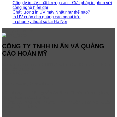
Công ty in UV chất lượng cao – Giải pháp in phun với
công nghệ hiện đại
Chất lượng in UV máy Nhật như thế nào?
In UV cuộn cho quảng cáo ngoài trời
In phun kỹ thuật số tại Hà Nội
Thông tin liên hệ
CÔNG TY TNHH IN ẤN VÀ QUẢNG
CÁO HOÀN MỸ
Mã số doanh nghiệp: 0101121378 do Sở KH và ĐT TP Hà
Nội Cấp 04/2001
0904.848.779
nga.kdhoanmy@gmail.com
Văn phòng HN: 15 Nguyễn An Ninh, Phường Tương Mai,
Quận Hoàng Mai, Hà Nội
Xưởng SX: Ngõ 389 Trương Định, Phường Tân Mai, Quận
Hoàng Mai, Hà Nội
Menu