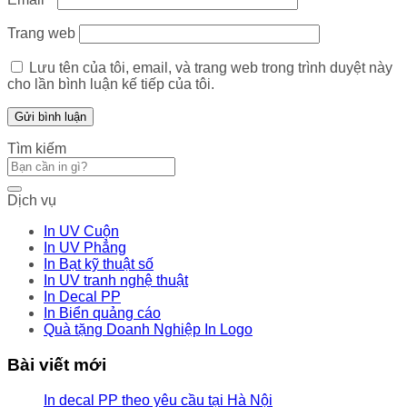
Trang web
Lưu tên của tôi, email, và trang web trong trình duyệt này
cho lần bình luận kế tiếp của tôi.
Tìm kiếm
Dịch vụ
In UV Cuộn
In UV Phẳng
In Bạt kỹ thuật số
In UV tranh nghệ thuật
In Decal PP
In Biển quảng cáo
Quà tặng Doanh Nghiệp In Logo
Bài viết mới
In decal PP theo yêu cầu tại Hà Nội