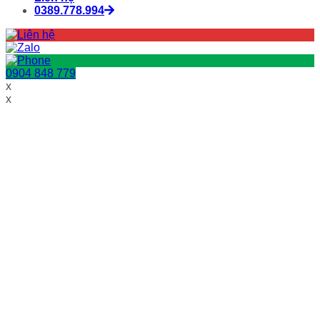
0389.778.994
0904 848 779
x
x