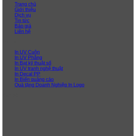
Trang chủ
Giới thiệu
Dịch vụ
Tin tức
Báo giá
Liên hệ
Dịch vụ
In UV Cuộn
In UV Phẳng
In Bạt kỹ thuật số
In UV tranh nghệ thuật
In Decal PP
In Biển quảng cáo
Quà tặng Doanh Nghiệp In Logo
Bản đồ