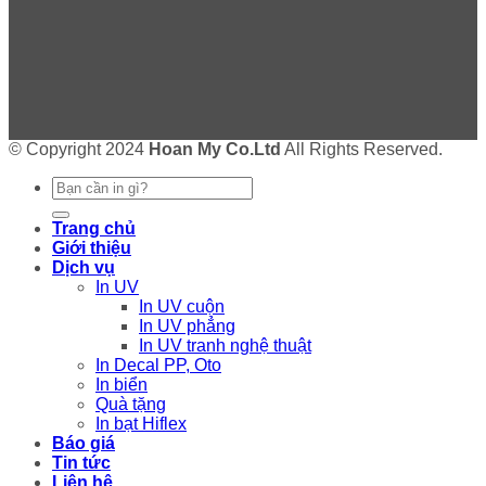
© Copyright 2024
Hoan My Co.Ltd
All Rights Reserved.
Trang chủ
Giới thiệu
Dịch vụ
In UV
In UV cuộn
In UV phẳng
In UV tranh nghệ thuật
In Decal PP, Oto
In biển
Quà tặng
In bạt Hiflex
Báo giá
Tin tức
Liên hệ