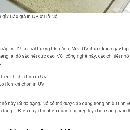
à gì? Báo giá in UV ở Hà Nội
háp in UV là chất lượng hình ảnh. Mực UV được khô ngay lập 
ang lại độ sắc nét cực cao. Với công nghệ này, các chi tiết nhỏ
.
Lợi ích khi chọn in UV
ghệ này rất đa dạng. Nó có thể được áp dụng trong nhiều lĩnh 
 quà tặng… Điều này cho phép doanh nghiệp tùy chọn sản phẩm 