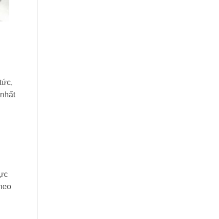
tức,
 nhất
vực
theo