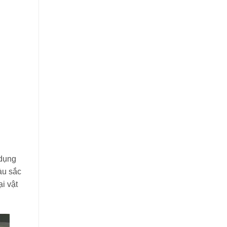
 dụng
àu sắc
i vật