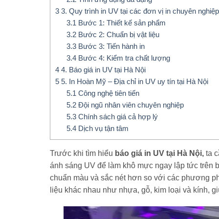
3
3. Quy trình in UV tại các đơn vị in chuyên nghiệp
3.1
Bước 1: Thiết kế sản phẩm
3.2
Bước 2: Chuẩn bị vật liệu
3.3
Bước 3: Tiến hành in
3.4
Bước 4: Kiểm tra chất lượng
4
4. Báo giá in UV tại Hà Nội
5
5. In Hoàn Mỹ – Địa chỉ in UV uy tín tại Hà Nội
5.1
Công nghệ tiên tiến
5.2
Đội ngũ nhân viên chuyên nghiệp
5.3
Chính sách giá cả hợp lý
5.4
Dịch vụ tận tâm
Trước khi tìm hiểu
báo giá in UV tại Hà Nội,
ta 
ánh sáng UV để làm khô mực ngay lập tức trên b
chuẩn màu và sắc nét hơn so với các phương pháp
liệu khác nhau như nhựa, gỗ, kim loại và kính, g