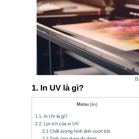
B
1. In UV là gì?
Menu
[
ẩn
]
1
1. In UV là gì?
2
2. Lợi ích của in UV
2.1
Chất lượng hình ảnh vượt trội
2.2
Tính ứng dụng đa dạng