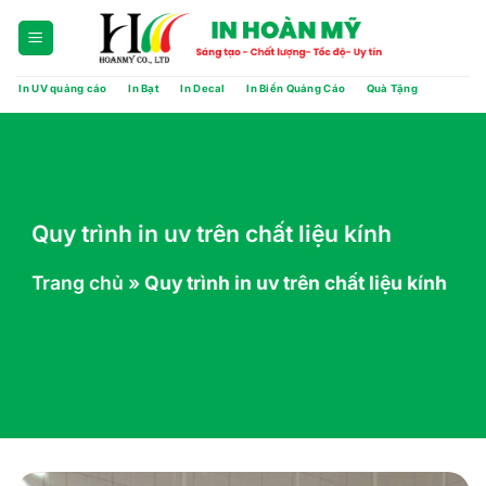
Chuyển
đến
nội
dung
In UV quảng cáo
In Bạt
In Decal
In Biển Quảng Cáo
Quà Tặng
Quy trình in uv trên chất liệu kính
Trang chủ
»
Quy trình in uv trên chất liệu kính