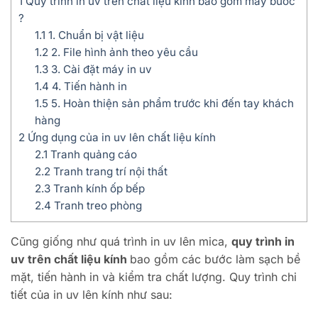
1
Quy trình in uv trên chất liệu kính bao gồm mấy bước
?
1.1
1. Chuẩn bị vật liệu
1.2
2. File hình ảnh theo yêu cầu
1.3
3. Cài đặt máy in uv
1.4
4. Tiến hành in
1.5
5. Hoàn thiện sản phẩm trước khi đến tay khách
hàng
2
Ứng dụng của in uv lên chất liệu kính
2.1
Tranh quảng cáo
2.2
Tranh trang trí nội thất
2.3
Tranh kính ốp bếp
2.4
Tranh treo phòng
Cũng giống như quá trình in uv lên mica,
quy trình in
uv trên chất liệu kính
bao gồm các bước làm sạch bề
mặt, tiến hành in và kiểm tra chất lượng. Quy trình chi
tiết của in uv lên kính như sau: