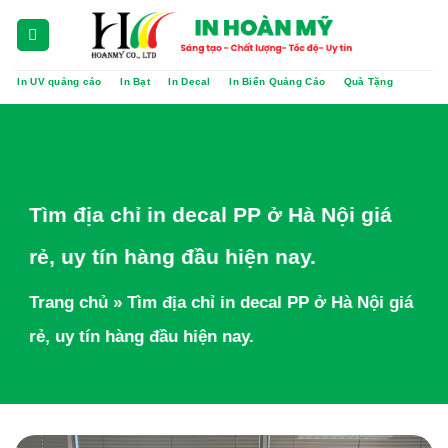
Chuyển
đến
nội
In UV quảng cáo
In Bạt
In Decal
In Biển Quảng Cáo
Quà Tặng
dung
Tìm địa chỉ in decal PP ở Hà Nội giá
rẻ, uy tín hàng đầu hiện nay.
Trang chủ
»
Tìm địa chỉ in decal PP ở Hà Nội giá
rẻ, uy tín hàng đầu hiện nay.