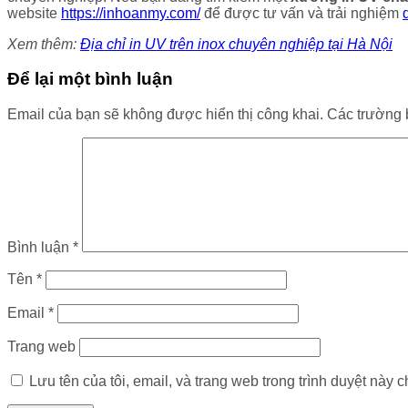
website
https://inhoanmy.com/
để được tư vấn và trải nghiệm
Xem thêm:
Địa chỉ in UV trên inox chuyên nghiệp tại Hà Nội
Để lại một bình luận
Email của bạn sẽ không được hiển thị công khai.
Các trường 
Bình luận
*
Tên
*
Email
*
Trang web
Lưu tên của tôi, email, và trang web trong trình duyệt này ch