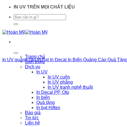
Chuyển
IN UV TRÊN MỌI CHẤT LIỆU
đến
nội
dung
Trang chủ
In UV quảng cáo
In Bạt
In Decal
In Biển Quảng Cáo
Quà Tặn
Giới thiệu
Dịch vụ
In UV
In UV cuộn
In UV phẳng
In UV tranh nghệ thuật
In Decal PP, Oto
In biển
Quà tặng
In bạt Hiflex
Báo giá
Tin tức
Liên hệ