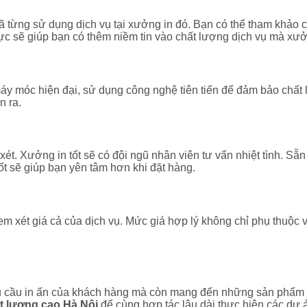
ã từng sử dụng dịch vụ tại xưởng in đó. Bạn có thể tham khảo c
cực sẽ giúp bạn có thêm niềm tin vào chất lượng dịch vụ mà xư
y móc hiện đại, sử dụng công nghệ tiên tiến để đảm bảo chất lư
n ra.
ét. Xưởng in tốt sẽ có đội ngũ nhân viên tư vấn nhiệt tình. Sẵn
t sẽ giúp bạn yên tâm hơn khi đặt hàng.
em xét giá cả của dịch vụ. Mức giá hợp lý không chỉ phụ thuộc
 cầu in ấn của khách hàng mà còn mang đến những sản phẩm ch
t lượng cao Hà Nội
để cùng hợp tác lâu dài thực hiện các dự á